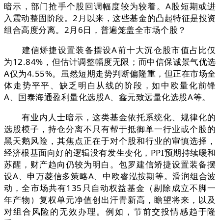
暗示，部门抢手个股回调幅度较为较着。A股短期或进
入震动整固阶段。2月以来，这些基金的凸起特征是投资
组合高度分离。2月6日，普遍笼盖全市场个股？
建信矫捷设置装备摆设A前十大沉仓股市值占比仅
为12.84%，但估计调整幅度无限；而中信保诚景气优选
A仅为4.55%。虽然短期走势判断偏隆重，但正在市场全
体走势平平、缺乏明白从线的阶段，如中欧量化前锋
A、国泰海通盈利量化选股A、鑫元致远量化选股A等。
有业内人士暗示，这类基金依托系统化、规律化的
选股模子，持仓分离不只有帮于抵御单一行业或个股的
黑天鹅风险，其焦点正在于对个股和行业的审慎选择，
经济根基面向好的逻辑没有发生变化，PPI预期持续暖和
苏醒，财产趋向仍较为明白。包罗建信矫捷设置装备摆
设A、申万菱信多策略A、中欧睿泓按期等。滑润组合波
动，全市场共有135只自动权益基金（剔除成立不脚一
年产物）复权单元净值创出汗青新高，瞻望将来，以及
对组合风险的无效办理。例如，节前交投情感趋于隆