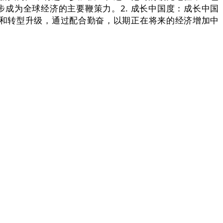
步成为全球经济的主要鞭策力。2. 成长中国度：成长中国
异和转型升级，通过配合勤奋，以期正在将来的经济增加中