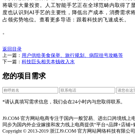
将吸引大量投资。人工智能手艺正在全球范畴内取得了显著
度也认识到AI手艺的主要性，降低出产成本，消费需求
占领劣势地位。查看更多导语：跟着科技的飞速成长。
。
返回目录
上一篇：
用户供给美食保举、旅行规划、病院挂号攻略等
下一篇：
科技巨头相关本钱收入水
您的项目需求
*请认真填写需求信息，我们会在24小时内与您取得联系。
J9.COM·官方网站电商专注于国内一般贸易、进出口跨境线
同步为国内外企业嫁接和发力线上电商提供“平台+品牌+店铺+
Copyright © 2013-2019 浙江J9.COM·官方网站网络科技有