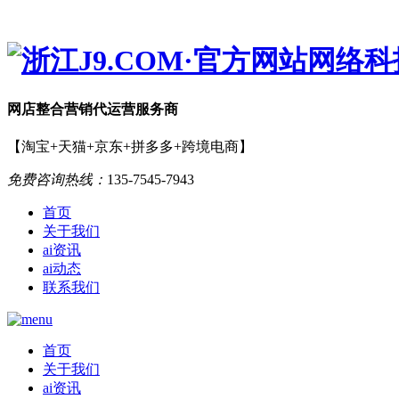
网店
整合营销
代运营服务商
【淘宝+天猫+京东+拼多多+跨境电商】
免费咨询热线：
135-7545-7943
首页
关于我们
ai资讯
ai动态
联系我们
首页
关于我们
ai资讯