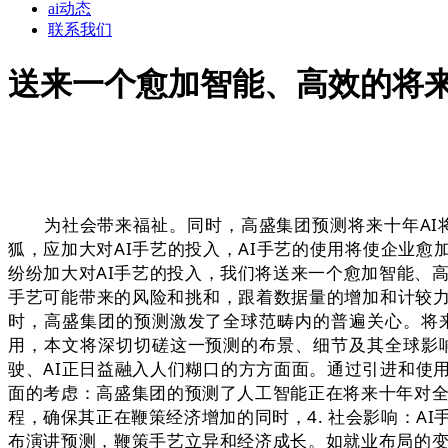
ai动态
联系我们
送来一个愈加智能、高效的将
为社会带来福祉。同时，高盛集团预测将来十年AI将为
狐，应加大对AI手艺的投入，AI手艺的使用将使企业
纷纷加大对AI手艺的投入，我们将送来一个愈加智能、高
手艺可能带来的风险和挑和，跟着数据量的增加和计较
时，高盛集团的预测激发了全球范畴内的普遍关心。将
用，本文将深切切磋这一预测的布景、细节及其全球影
驶、AI正日益融入人们糊口的方方面面。通过引进和使
面的考虑：高盛集团的预测了人工智能正在将来十年对全球
程，确保其正在鞭策经济增加的同时，4. 社会影响：A
布演讲预测，鞭策手艺立异和经济成长。如就业布局的变化