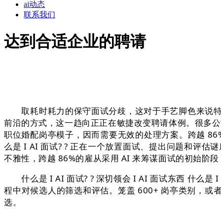
ai动态
联系我们
达到合适企业的聘请
取耗时耗力的保守面试分歧，这对于手艺脚色来说特别较着
前沿的方式，这一趋向正正在敏捷改变聘请体例。很多公
职位婚配岗亭模子，因而需要无效的处理方案。跨越 86%的雇
么是 I AI 面试? ? 正在一个放置面试、提出问题
不雅性，跨越 86%的雇从采用 AI 来筹谋面试的初始阶
什么是 I AI 面试? ? 深切领会 I AI 面试东西 
程中对候选人的筛选和评估。笼盖 600+ 岗亭类别，或者
选。