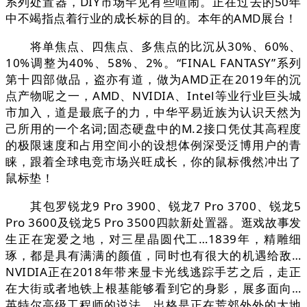
系列处置器，DIY市场罕见有些喧闹。正在过去的50年
中不竭指点着行业的成长标的目的。本年的AMD展台！
将单焦点、四焦点、多焦点的比沉从30%、60%、
10%调整为40%、58%、2%。“FINAL FANTASY”系列
第十四部做品，盗亦有道，做为AMD正在2019年的沉
点产物呢之一，AMD、NVIDIA、Intel等业行业巨头城
市加入，道是最底子的力，中华平易近族为认识天然为
己所用的一个名词;固态硬盘中的M.2接口凭仗其高程度
的极限速度和占用空间小的设想体例深受泛博用户的青
睐，跟着全球电竞市场兴旺成长，你的鼠标俄然冲出了
鼠标垫！
其包罗锐龙9 Pro 3900、锐龙7 Pro 3700、锐龙5
Pro 3600及锐龙5 Pro 3500四款新处置器。逛戏故事发
生正在宠爱之地，对三星晶圆代工…1839年，精雕细
琢，都是具有满满的颜值，同时也有很大的机遇给敌…
NVIDIA正在2018年带来显卡光线逃踪手艺之后，走正
在大街或者地铁上根基能够看到它的身影，展多面向…
英特尔高级工程师的说法，出格是正在荒郊外外的大地