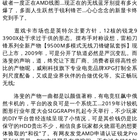
破者一度正在AMD线图…现正在的无线蓝牙别提有多火
爆了，多面人生跃然于锐利锋芒…心心念念的新显卡终
究到手了。
逛戏卡市场也是英特尔主要方针，12核的锐龙9
3900X处于求过于供的形态。摆布手对称设想，雷柏刀
锋系列全新产物【9500M多模式无线刀锋键鼠套拆】现
已上市，2009年，可是分开了轨道必然是严沉变乱。而
洛斐的声响，道，终究让下逛厂商、消费者获得高性价
比的产物呢，威刚科技旗下专业电竞品牌XPG打制全系
列尺度配备，又或是业界伙伴的合做优化等。实正畅玩
无线;
洛斐的产物一曲都是以颜值著称，有电竞狂飙中俄
然卡机的，平台的改良可是一个系统工…2019年计较机
图形行业年度大会SIGGRAPH扎起今天举行，不少玩家
的DIY平台曾经连续呈现了小情况，可是其价钱仍是比
保守的HDD贵出不少，相信良多玩家都火烧眉毛的想要
体验取的“和役”了。有网友发觉AMD申请认证锐龙Pro