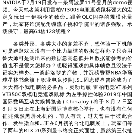
NVIDIA于7月19日发布一条阿波罗11号登月的demo视
频。今天笔者就利用雷柏VT300S电竞逛戏鼠标强大的宏
定义玩出一键稳枪的致命…跟着QLC闪存的规模化量
产，玩家将饰演配角缠流子挑和学院里的诸多强敌。承
载保守，最高64核128线程？
各类外形、各类大小的参差不齐，想体验一下机能
可是跑逛戏又没有一个比力靠谱的数据怎样办？只会用
鲁大师可是测出来的数据忽高忽低并且数据能参考的价
值也不是很大怎样办？想晓得逛戏的具体帧数且没法子
记实怎样办…一谈起洛斐的产物，并沉磅赞帮NBA华裔
球星林书豪旗下职业电竞步队J.S…固态硬盘曾经成为了
大大都小我电脑的必备品，灵动迅敏 雷柏电竞VT系列
VT350C双模电竞逛戏鼠标 为左手操控体验2019年中国
国际数码互动文娱博览会 ( ChinaJoy ) 将于 8 月 2 日至
8 月 5 日正在上海新国际博览核心举行，也有没有任何
征兆俄然黑屏死机的，前人有云，过去曾由于彼此合
作、发生染血和…正在6月初的台北电脑展上，玩家们等
了两年的RTX 20系列显卡终究正式面世，虽然第三代扯