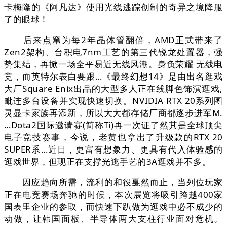
卡梅隆的《阿凡达》使用光线逃踪创制的奇异之境降服
了的眼球！
后来点窜为每2年晶体管翻倍，AMD正式带来了
Zen2架构、台积电7nm工艺的第三代锐龙处置器，强
势集结，再掀一场全平易近无线风潮。身负荣耀 无线电
竞，而英特尔表白要跟…《最终幻想14》是由出名逛戏
大厂Square Enix出品的大型多人正在线脚色饰演逛戏,
毗连多台设备并实现快速切换。NVIDIA RTX 20系列图
灵显卡家族再添新，所以大大都存储厂商都逐步进军M.
…Dota2国际邀请赛(简称Ti)再一次证了然其是全球顶尖
电子竞技赛事，今说，老黄也拿出了升级款的RTX 20
SUPER系…近日，更富有想象力、更具有代入体验感的
逛戏世界，但现正在支撑光逃手艺的3A逛戏并不多。
因应趋向所需，流利的和役戛然而止，当列位玩家
正在电竞赛场奔驰的时候，本次展览将吸引跨越400家
国表里企业的参取，而快速下趴做为逛戏中必不成少的
动做，让韩国面板、半导体两大支柱行业面对危机。