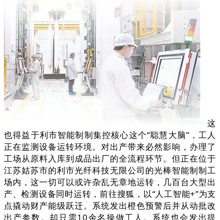
这
也得益于利市智能制制集控核心这个“聪慧大脑”，工人
正在监测设备运转环境。对出产带来必然影响，办理了
工场从原料入库到成品出厂的全流程环节。但正在位于
江苏姑苏市的利市光纤科技无限公司的光棒智能制制工
场内，这一切可以或许杂乱无章地运转，几百台大型出
产、检测设备同时运转，前往搜狐，以“人工智能+”为支
点撬动财产能级跃迁。系统发出橙色预警后并从动批改
出产参数。却只需10余名操做工人。系统也会发出提